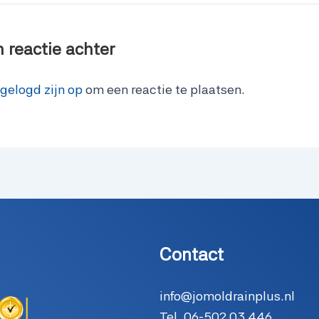
n reactie achter
ngelogd zijn op
om een reactie te plaatsen.
Contact
info@jomoldrainplus.nl
Tel.
06-502 03 446