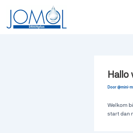
Ga
naar
de
inhoud
Hallo 
Door
@mini-
Welkom bij
start dan 