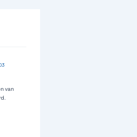
:03
en van
rd.