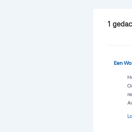
1 gedac
Een Wo
Ho
O
r
A
L