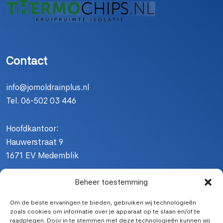
Contact
info@jomoldrainplus.nl
Tel.
06-502 03 446
Hoofdkantoor:
Hauwerstraat 9
1671 EV Medemblik
Beheer toestemming
Offerte aanvragen?
Om de beste ervaringen te bieden, gebruiken wij technologieën
zoals cookies om informatie over je apparaat op te slaan en/of te
Wil je weten wat
Jomol Drainplus
voor jouw project kan
raadplegen. Door in te stemmen met deze technologieën kunnen wij